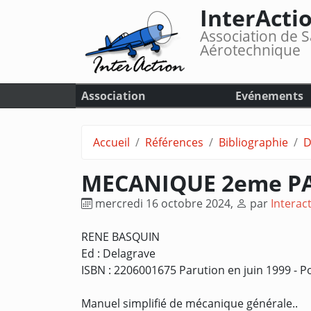
InterActi
Association de S
Aérotechnique
Association
Evénements
Accueil
Références
Bibliographie
D
MECANIQUE 2eme PA
mercredi 16 octobre 2024
,
par
Interac
RENE BASQUIN
Ed : Delagrave
ISBN : 2206001675 Parution en juin 1999 - P
Manuel simplifié de mécanique générale..