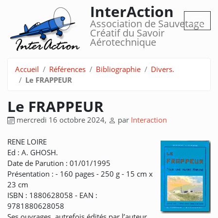
InterAction
Association de Sauvetage
Créatif du Savoir
Aérotechnique
Accueil
Références
Bibliographie
Divers.
Le FRAPPEUR
Le FRAPPEUR
mercredi 16 octobre 2024
,
par
Interaction
RENE LOIRE
Ed : A. GHOSH.
Date de Parution : 01/01/1995
Présentation : - 160 pages - 250 g - 15 cm x
23 cm
ISBN : 1880628058 - EAN :
9781880628058
Ses ouvrages, autrefois édités par l’auteur