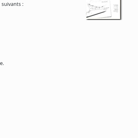
 suivants :
e.