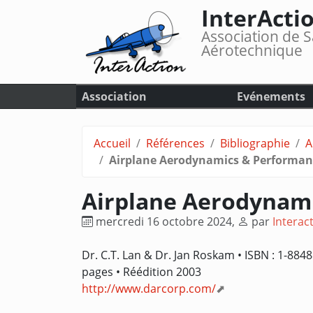
InterActi
Association de S
Aérotechnique
Association
Evénements
Accueil
Références
Bibliographie
A
Airplane Aerodynamics & Performan
Airplane Aerodynam
mercredi 16 octobre 2024
,
par
Interac
Dr. C.T. Lan & Dr. Jan Roskam • ISBN : 1-8848
pages • Réédition 2003
http://www.darcorp.com/